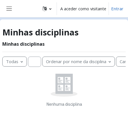
Ir para o conteúdo principal
A aceder como visitante
Entrar
Painel lateral
Minhas disciplinas
Ignorar Minhas disciplinas
Minhas disciplinas
Pesquisar disciplinas
Todas
Ordenar por nome da disciplina
Car
Nenhuma disciplina